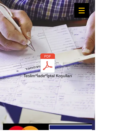
Teslim*İade*İptal Koşulları